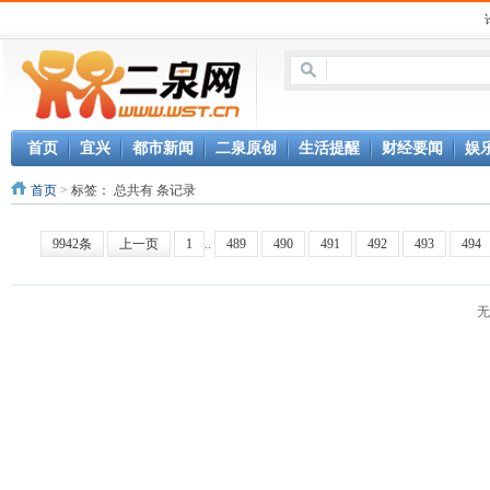
首页
宜兴
都市新闻
二泉原创
生活提醒
财经要闻
娱
首页
>
标签：
总共有 条记录
9942条
上一页
1
..
489
490
491
492
493
494
无