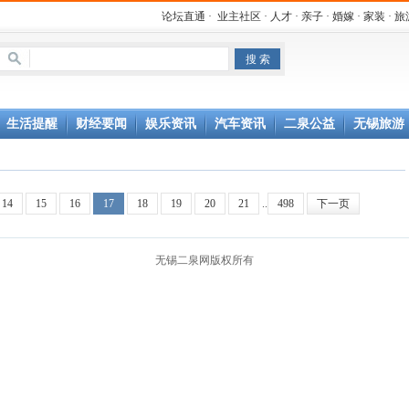
论坛直通
·
业主社区
·
人才
·
亲子
·
婚嫁
·
家装
·
旅
生活提醒
财经要闻
娱乐资讯
汽车资讯
二泉公益
无锡旅游
14
15
16
17
18
19
20
21
..
498
下一页
无锡二泉网版权所有