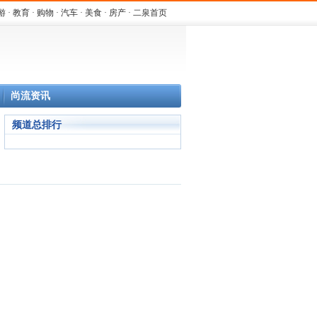
游
·
教育
·
购物
·
汽车
·
美食
·
房产
·
二泉首页
尚流资讯
频道总排行