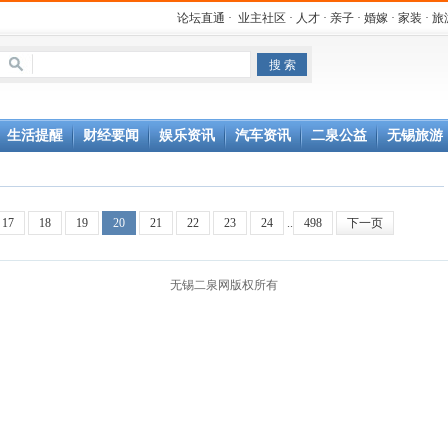
论坛直通
·
业主社区
·
人才
·
亲子
·
婚嫁
·
家装
·
旅
生活提醒
财经要闻
娱乐资讯
汽车资讯
二泉公益
无锡旅游
17
18
19
20
21
22
23
24
..
498
下一页
无锡二泉网版权所有