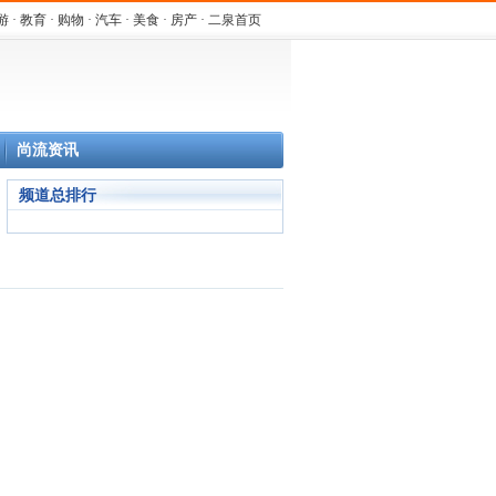
游
·
教育
·
购物
·
汽车
·
美食
·
房产
·
二泉首页
尚流资讯
频道总排行